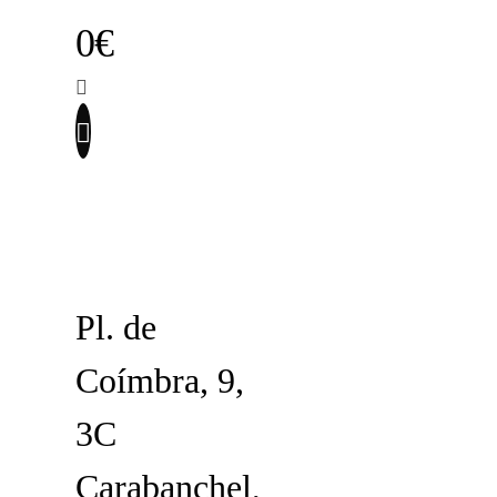
0€
Pl. de
Coímbra, 9,
3C
Carabanchel,