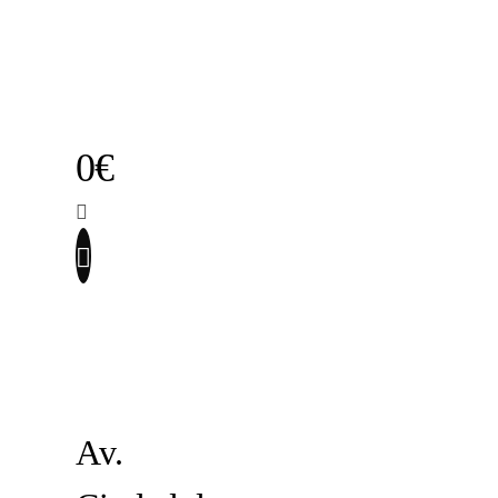
0€
Av.