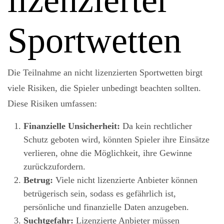
lizenzierter
Sportwetten
Die Teilnahme an nicht lizenzierten Sportwetten birgt
viele Risiken, die Spieler unbedingt beachten sollten.
Diese Risiken umfassen:
Finanzielle Unsicherheit:
Da kein rechtlicher
Schutz geboten wird, könnten Spieler ihre Einsätze
verlieren, ohne die Möglichkeit, ihre Gewinne
zurückzufordern.
Betrug:
Viele nicht lizenzierte Anbieter können
betrügerisch sein, sodass es gefährlich ist,
persönliche und finanzielle Daten anzugeben.
Suchtgefahr:
Lizenzierte Anbieter müssen