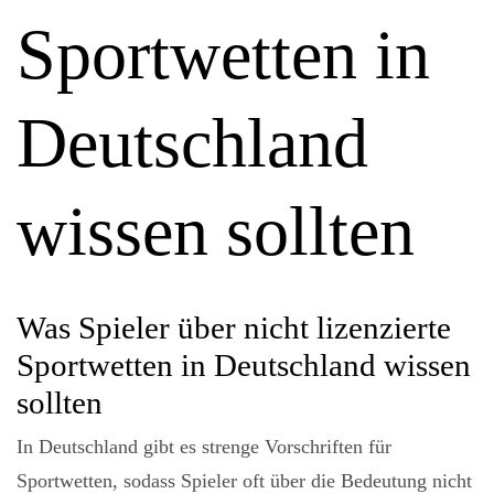
Sportwetten in
Deutschland
wissen sollten
Was Spieler über nicht lizenzierte
Sportwetten in Deutschland wissen
sollten
In Deutschland gibt es strenge Vorschriften für
Sportwetten, sodass Spieler oft über die Bedeutung nicht