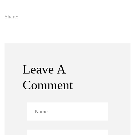
Share:
Leave A
Comment