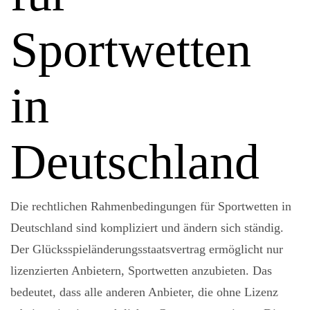
Sportwetten
in
Deutschland
Die rechtlichen Rahmenbedingungen für Sportwetten in
Deutschland sind kompliziert und ändern sich ständig.
Der Glücksspieländerungsstaatsvertrag ermöglicht nur
lizenzierten Anbietern, Sportwetten anzubieten. Das
bedeutet, dass alle anderen Anbieter, die ohne Lizenz