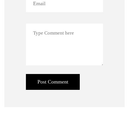
Post Comment