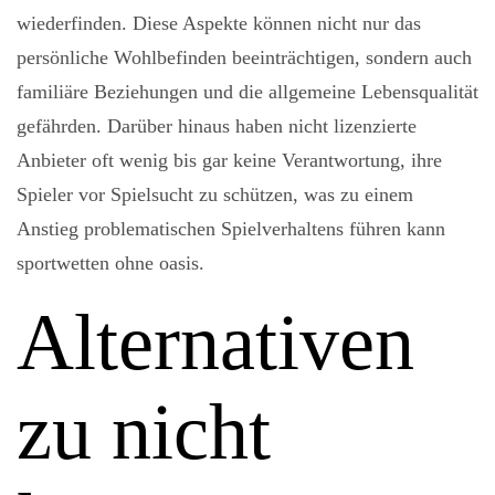
wiederfinden. Diese Aspekte können nicht nur das
persönliche Wohlbefinden beeinträchtigen, sondern auch
familiäre Beziehungen und die allgemeine Lebensqualität
gefährden. Darüber hinaus haben nicht lizenzierte
Anbieter oft wenig bis gar keine Verantwortung, ihre
Spieler vor Spielsucht zu schützen, was zu einem
Anstieg problematischen Spielverhaltens führen kann
sportwetten ohne oasis
.
Alternativen
zu nicht