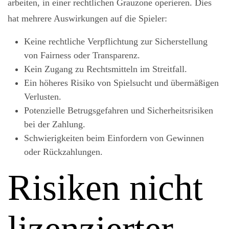
arbeiten, in einer rechtlichen Grauzone operieren. Dies
hat mehrere Auswirkungen auf die Spieler:
Keine rechtliche Verpflichtung zur Sicherstellung
von Fairness oder Transparenz.
Kein Zugang zu Rechtsmitteln im Streitfall.
Ein höheres Risiko von Spielsucht und übermäßigen
Verlusten.
Potenzielle Betrugsgefahren und Sicherheitsrisiken
bei der Zahlung.
Schwierigkeiten beim Einfordern von Gewinnen
oder Rückzahlungen.
Risiken nicht