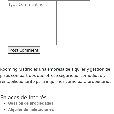
Post Comment
Rooming Madrid es una empresa de alquiler y gestión de
pisos compartidos que ofrece seguridad, comodidad y
rentabilidad tanto para inquilinos como para propietarios
Enlaces de interés
Gestión de propiedades
Alquiler de habitaciones