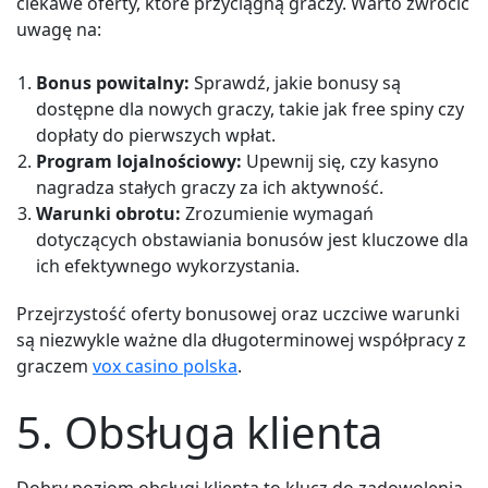
ciekawe oferty, które przyciągną graczy. Warto zwrócić
uwagę na:
Bonus powitalny:
Sprawdź, jakie bonusy są
dostępne dla nowych graczy, takie jak free spiny czy
dopłaty do pierwszych wpłat.
Program lojalnościowy:
Upewnij się, czy kasyno
nagradza stałych graczy za ich aktywność.
Warunki obrotu:
Zrozumienie wymagań
dotyczących obstawiania bonusów jest kluczowe dla
ich efektywnego wykorzystania.
Przejrzystość oferty bonusowej oraz uczciwe warunki
są niezwykle ważne dla długoterminowej współpracy z
graczem
vox casino polska
.
5. Obsługa klienta