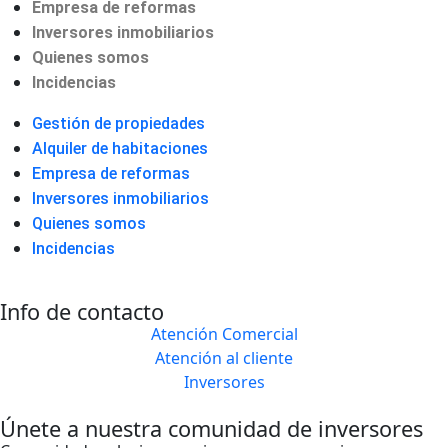
Empresa de reformas
Inversores inmobiliarios
Quienes somos
Incidencias
Gestión de propiedades
Alquiler de habitaciones
Empresa de reformas
Inversores inmobiliarios
Quienes somos
Incidencias
Info de contacto
Atención Comercial
Atención al cliente
Inversores
Únete a nuestra comunidad de inversores