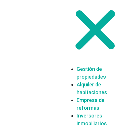
wiedzieć?
Sprawdzanie
rzeczywistej
strony Vox
Gestión de
Casino360: Co
propiedades
Alquiler de
musisz wiedzieć?
habitaciones
Empresa de
reformas
Vox Casino360 to platforma, która zyskuje na
Inversores
popularności w świecie gier online. W artykule tym
inmobiliarios
przyjrzymy się, jak ocenić autentyczność tej strony,