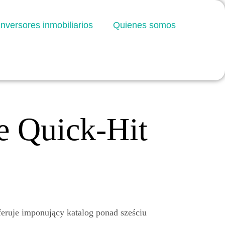
Inversores inmobiliarios
Quienes somos
e Quick‑Hit
feruje imponujący katalog ponad sześciu