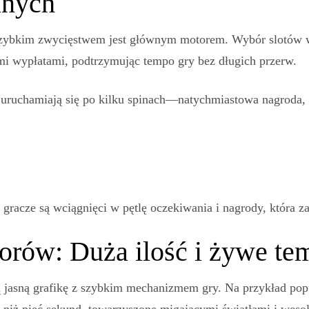
anych
 szybkim zwycięstwem jest głównym motorem. Wybór slotów w
mi wypłatami, podtrzymując tempo gry bez długich przerw.
 uruchamiają się po kilku spinach—natychmiastowa nagroda,
racze są wciągnięci w pętlę oczekiwania i nagrody, która za
ktorów: Duża ilość i żywe te
czą jasną grafikę z szybkim mechanizmem gry. Na przykład p