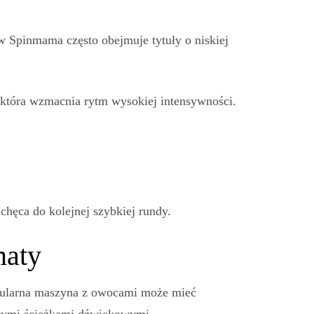
 Spinmama często obejmuje tytuły o niskiej
 która wzmacnia rytm wysokiej intensywności.
chęca do kolejnej szybkiej rundy.
maty
opularna maszyna z owocami może mieć