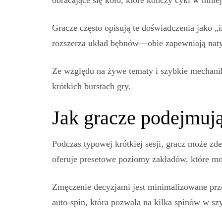
obracające się koło, które kończy cykl w mni
Gracze często opisują te doświadczenia jako „
rozszerza układ bębnów—obie zapewniają naty
Ze względu na żywe tematy i szybkie mechani
krótkich burstach gry.
Jak gracze podejmują
Podczas typowej krótkiej sesji, gracz może zd
oferuje presetowe poziomy zakładów, które m
Zmęczenie decyzjami jest minimalizowane przez
auto‑spin, która pozwala na kilka spinów w sz