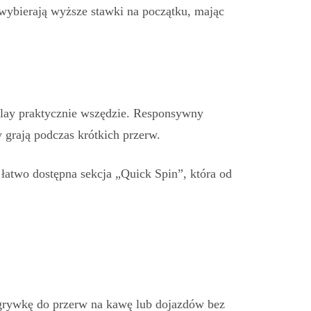
 wybierają wyższe stawki na początku, mając
play praktycznie wszędzie. Responsywny
 grają podczas krótkich przerw.
łatwo dostępna sekcja „Quick Spin”, która od
ozgrywkę do przerw na kawę lub dojazdów bez